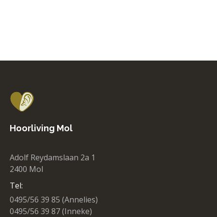
Hoorliving Mol
Adolf Reydamslaan 2a 1
2400 Mol
Tel:
0495/56 39 85 (Annelies)
0495/56 39 87 (Inneke)