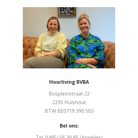
Hoorliving BVBA
Bospleinstraat 22
2235 Hulshout
BTW BE0719 390 503
Bel ons:
Tel. 0495/ 56 39 85 (Annelies)